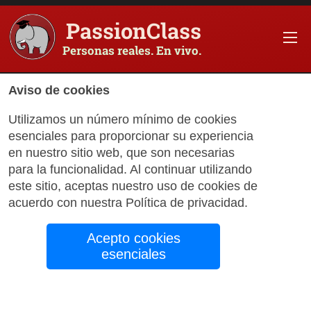
PassionClass
Personas reales. En vivo.
Aviso de cookies
Utilizamos un número mínimo de cookies
Joe Pavlisko Launches
esenciales para proporcionar su experiencia
New Consulting
en nuestro sitio web, que son necesarias
para la funcionalidad. Al continuar utilizando
Practice
este sitio, aceptas nuestro uso de cookies de
acuerdo con nuestra
Política de privacidad
.
Acepto cookies
by
PassionClass Support
September 19, 2024
esenciales