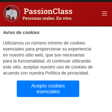
PassionClass
Personas reales. En vivo.
Información sobre el curso
Aviso de cookies
Título de PassionClass
:
Composición auténtica e
Utilizamos un número mínimo de cookies
esenciales para proporcionar su experiencia
Precio
:
$199.75
en nuestro sitio web, que son necesarias
Tarifa de Technología
:
$35.25
para la funcionalidad. Al continuar utilizando
este sitio, aceptas nuestro uso de cookies de
Precio total
:
$235.00
acuerdo con nuestra
Política de privacidad
.
Código promocional
:
App
Acepto cookies
Tarjeta de regalo
:
Apply
esenciales
Reservar Pass