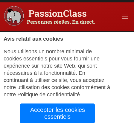
PassionClass
Personnes réelles. En direct.
Avis relatif aux cookies
Nous utilisons un nombre minimal de
Joe Pavlisko Launches
cookies essentiels pour vous fournir une
New Consulting
expérience sur notre site Web, qui sont
nécessaires à la fonctionnalité. En
Practice
continuant à utiliser ce site, vous acceptez
notre utilisation des cookies conformément à
notre
Politique de confidentialité
.
by
PassionClass Support
September 19, 2024
Accepter les cookies
essentiels