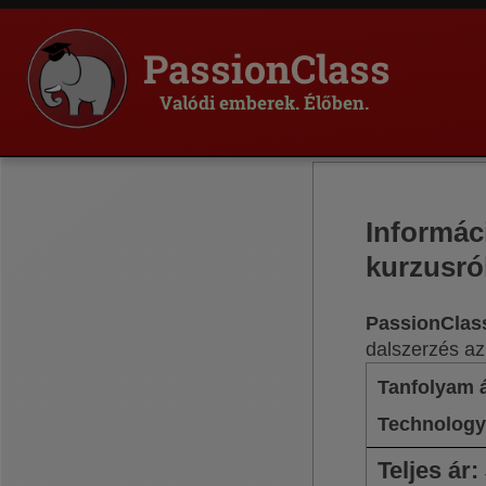
PassionClass
Valódi emberek. Élőben.
Informác
kurzusró
PassionClas
dalszerzés a
Tanfolyam 
Technology 
Teljes ár
: