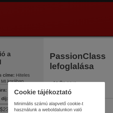
ió a
PassionClass
l
lefoglalása
s címe
:
Hiteles
z MI korában
Az Ön neve
ára
:
$199.75
Cookie tájékoztató
díj
:
$35.25
Minimális számú alapvető cookie-t
Az Ön e-mail címe
$235.00
használunk a weboldalunkon való