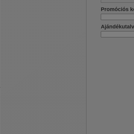
Promóciós k
Ajándékutal