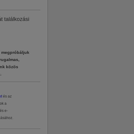
t találkozási
i megpróbáljuk
rugalmas,
unk közös
.
et
és az
ok a
és e-
zásához.