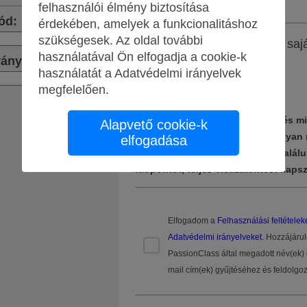
felhasználói élmény biztosítása
ód
:
érdekében, amelyek a funkcionalitáshoz
szükségesek. Az oldal további
Apply
Mikor érsz rá? Javasold a sajá
használatával Ön elfogadja a cookie-k
időpontjaidat.
ványok
:
használatát a
Adatvédelmi irányelvek
Apply
megfelelően
.
Javasold a saját időpontjaidat, és m
Alapvető cookie-k
összehozni a csoportot. Légy olyan 
elfogadása
amennyire csak tudsz. Ha nem talál
időpontot, teljes visszatérítést kapsz
Elfogadom a
Felhasználási feltételek
Adatvédelmi irányelveket
. Hozzájárul
PassionClass által megadott név(ek) 
mail cím(ek) gyűjtéséhez és feldolgo