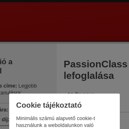
ió a
PassionClass
l
lefoglalása
s címe
:
Legjobb
anulásra:
Az Ön neve
Cookie tájékoztató
ára
:
$128.35
Minimális számú alapvető cookie-t
díj
:
$22.65
Az Ön e-mail címe
használunk a weboldalunkon való