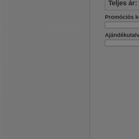
Teljes ár
:
Promóciós k
Ajándékutal