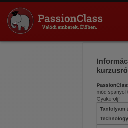
PassionClass
Valódi emberek. Élőben.
Informác
kurzusró
PassionClas
mód spanyol t
Gyakorolj!
Tanfolyam 
Technology 