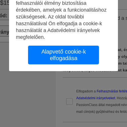
$151.00
felhasználói élmény biztosítása
érdekében, amelyek a funkcionalitáshoz
ód
:
szükségesek. Az oldal további
Mikor érsz rá? Javasold a s
használatával Ön elfogadja a cookie-k
Apply
időpontjaidat.
használatát a
Adatvédelmi irányelvek
ványok
:
megfelelően
.
Apply
Javasold a saját időpontjaidat, 
Alapvető cookie-k
összehozni a csoportot. Légy ol
elfogadása
amennyire csak tudsz. Ha nem ta
időpontot, teljes visszatérítést k
Elfogadom a
Felhasználási feltét
Adatvédelmi irányelveket
. Hozzá
PassionClass által megadott név
mail cím(ek) gyűjtéséhez és fel