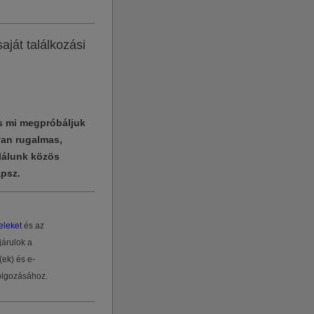
aját találkozási
és mi megpróbáljuk
yan rugalmas,
lálunk közös
apsz.
eleket
és az
járulok a
(ek) és e-
dolgozásához.