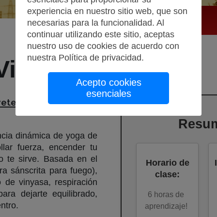
experiencia en nuestro sitio web, que son
necesarias para la funcionalidad. Al
continuar utilizando este sitio, aceptas
nuestro uso de cookies de acuerdo con
nuestra
Política de privacidad
.
Vinyasa
Acepto cookies
esenciales
vete con ritmo. Fluye
Resum
ncia dinámica de yoga de
lar fuerza, encender tu
no te sirve. Basada en el
Horario de
ra sánscrita para fuego),
clase
:
o de vinyasa, respiración
para dejarte equilibrado,
6
horas de
ntro.
aprendizaje!