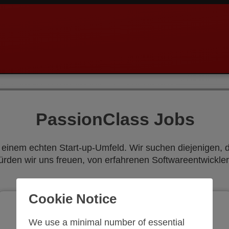
PassionClass Jobs
n einem echten Start-up-Umfeld. Wir suchen diejenigen,
rden wir uns freuen, von erfahrenen Softwareentwickle
Cookie Notice
Teach on PassionClass!
We use a minimal number of essential
Design your