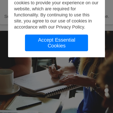
cookies to provide your experience on our
PassionClass
website, which are required for
functionality. By continuing to use this
See all the steps to listing your PassionClass online.
site, you agree to our use of cookies in
accordance with our
Privacy Policy
.
Accept Essential
Cookies